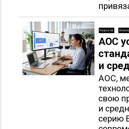
привяза
Новости
Элект
AOC у
станд
и сре
AOC, м
технол
свою п
и средн
серию 
соврем