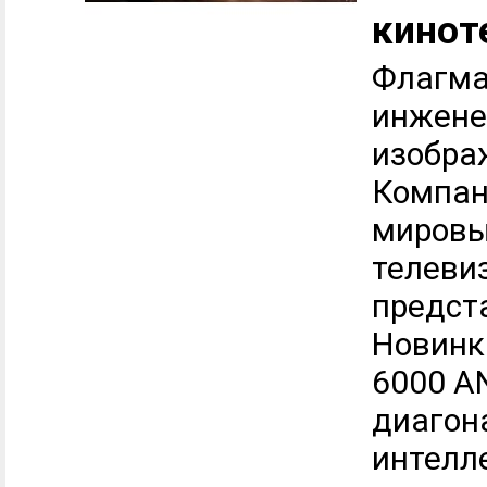
кинот
Флагма
инжене
изобра
Компан
мировы
телеви
предст
Новинк
6000 A
диагон
интелл