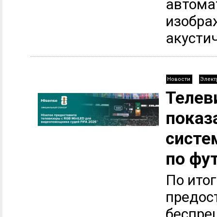
автома
изобра
акустич
Новости
Элект
Телев
показ
систе
по фу
По итог
предос
беспре