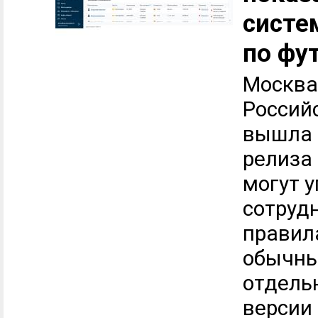
систе
по фу
Москва,
Россий
вышла 
релиза
могут 
сотруд
правил
обычны
отдель
версии 