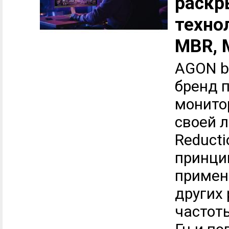
раскр
технол
MBR, 
AGON b
бренд 
монито
своей л
Reducti
принци
примен
других
частот