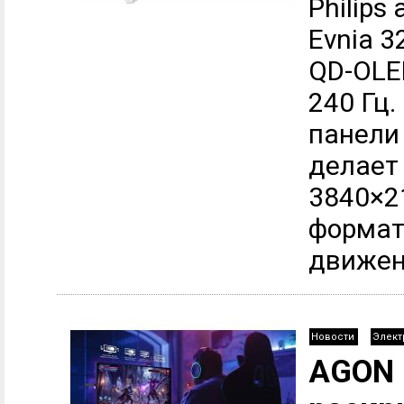
Philips
Evnia 
QD-OLE
240 Гц
панели 
делает
3840×2
формат 
движени
Новости
Элект
AGON 