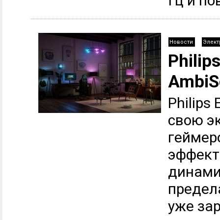
Гц и по
Новости
Элект
Philip
AmbiS
Philips
свою э
геймер
эффект
динами
предел
уже за