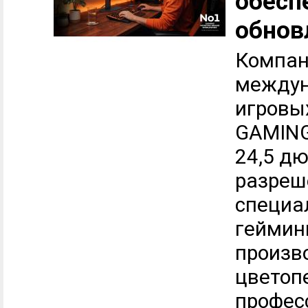
обесп
обнов
Компан
междун
игровы
GAMING
24,5 дю
разреш
специа
геймин
произв
цветоп
профес