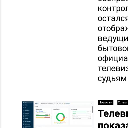
контро
остался
отобра
ведущи
бытовой
официа
телеви
судьям 
Новости
Элект
Телев
показ