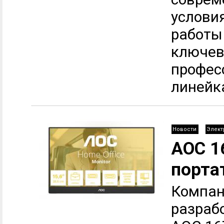
услови
работы
ключев
профес
линейка
Новости
Элект
AOC 1
порта
Компан
разраб