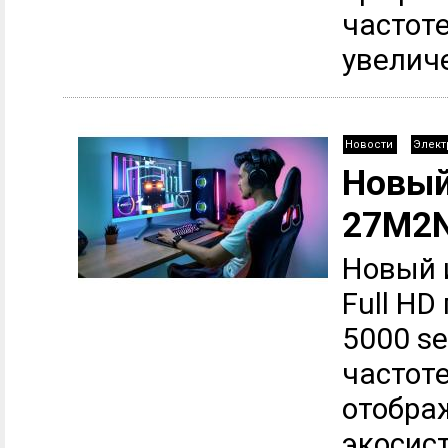
частот
увеличе
Новости
Элект
Новый
27M2
Новый 
Full HD
5000 se
частот
отобра
экосист