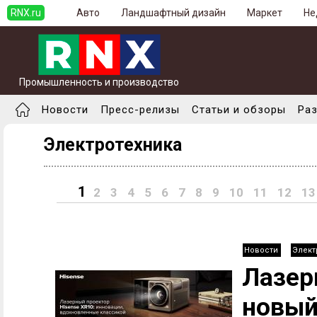
RNX.ru
Авто
Ландшафтный дизайн
Маркет
Не
Промышленность и производство
Новости
Пресс-релизы
Статьи и обзоры
Ра
Электротехника
1
2
3
4
5
6
7
8
9
10
11
12
13
Новости
Элект
Лазер
новый