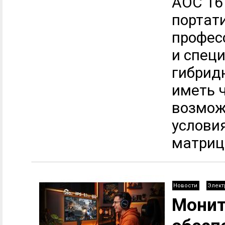
AOC 16
портат
профес
и спец
гибрид
иметь 
возмож
услови
матриц
Новости
Элект
Монит