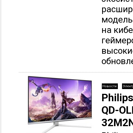
расшир
модель
на киб
геймер
высоки
обновле
Новости
Элект
Phili
QD-OL
32M2