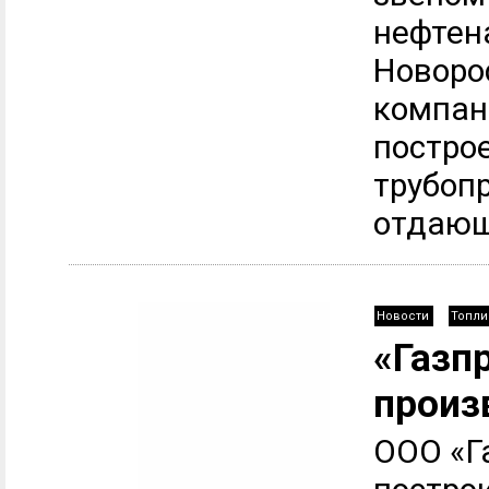
нефтен
Новоро
компан
постро
трубоп
отдающ
Новости
Топли
«Газп
произ
ООО «Г