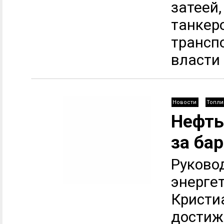
затеей,
танкер
трансп
власти 
Новости
Топли
Нефть
за ба
Руково
энерге
Кристи
достиж