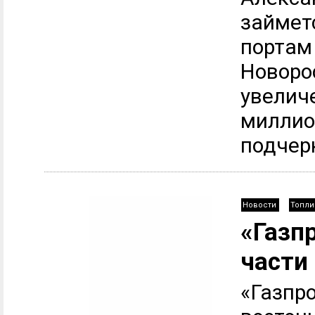
займет
портам 
Новоро
увелич
миллио
подчерк
Новости
Топли
«Газп
части
«Газпр