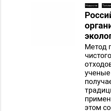
Новости
Топли
Росси
орган
эколо
Метод 
чистог
отходо
ученые
получа
традиц
примен
этом с