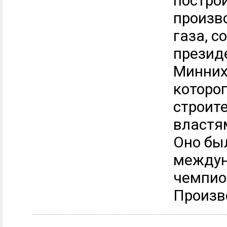
постро
произв
газа, с
презид
Минних
которо
строит
властя
Оно бы
междун
чемпио
Произв