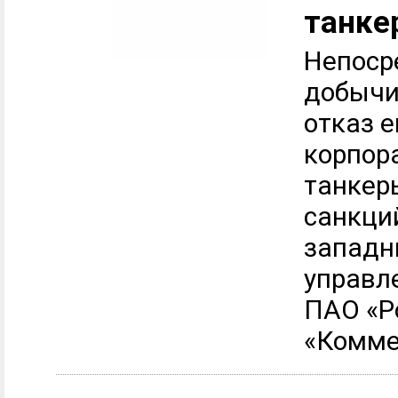
танке
Непоср
добычи
отказ 
корпор
танкер
санкци
западн
управл
ПАО «Р
«Комме