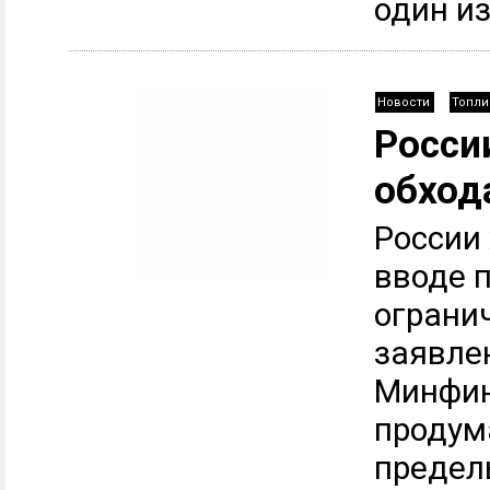
один из.
Новости
Топли
Росси
обход
России 
вводе п
ограни
заявле
Минфин
продум
предел