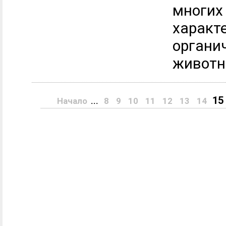
многих
характ
органи
животно
15
Начало
...
8
9
10
11
12
13
14