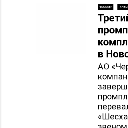
Новости
Топли
Трети
промп
компл
в Нов
АО «Че
компан
заверш
промпл
перева
«Шесха
звеном