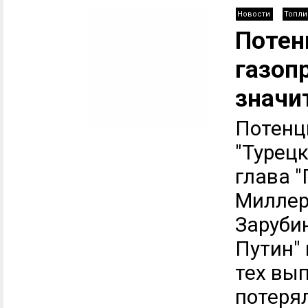
Новости
Топли
Потен
газоп
значи
Потенц
"Турецк
глава 
Миллер
Заруби
Путин" 
тех вы
потеря