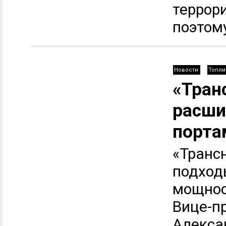
террор
поэтому
Новости
Топли
«Тран
расши
порта
«Транс
подход
мощнос
Вице-п
Алекса