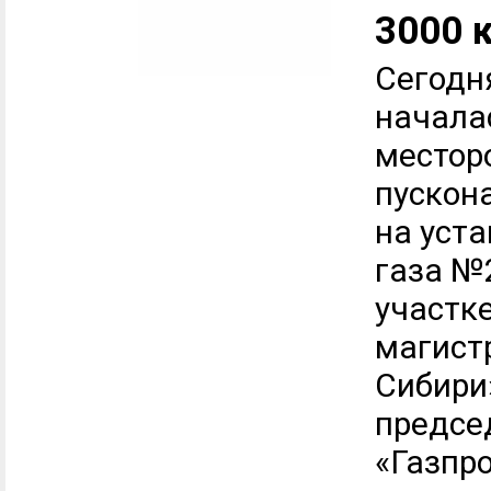
3000 
Сегодня
начала
местор
пускон
на уст
газа №
участк
магист
Сибири
предсе
«Газпр