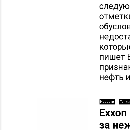
следую
отметки
обусло
недост
которы
пишет B
призна
нефть и 
Новости
Топли
Exxon
за не