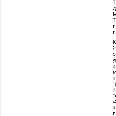
1
д
М
Т
п
п
К
о
у
р
м
р
т
р
т
«
ч
п