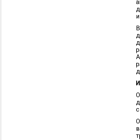
д
и
В
д
р
А
р
д
И
О
д
с
О
в
т