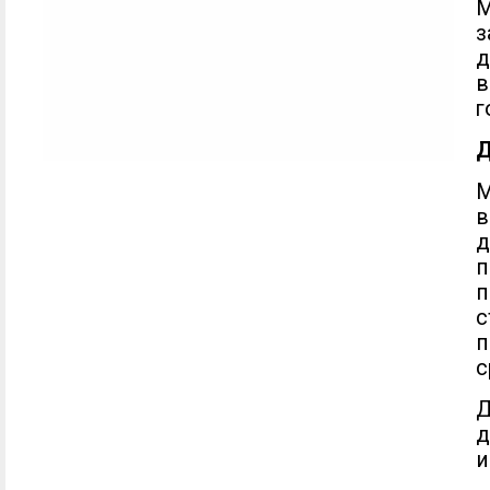
М
з
д
в
г
Д
в
д
п
с
п
с
Д
д
и