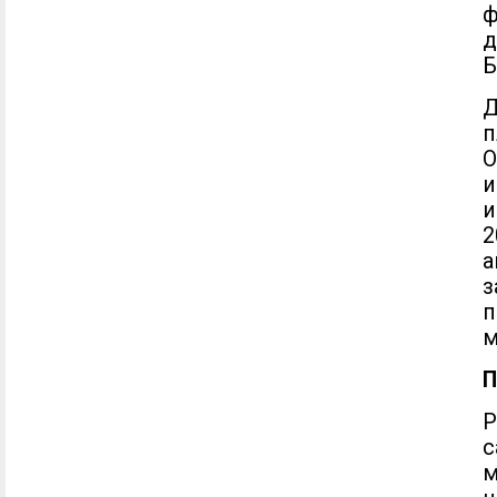
ф
д
Б
п
и
и
2
а
з
п
м
П
Р
с