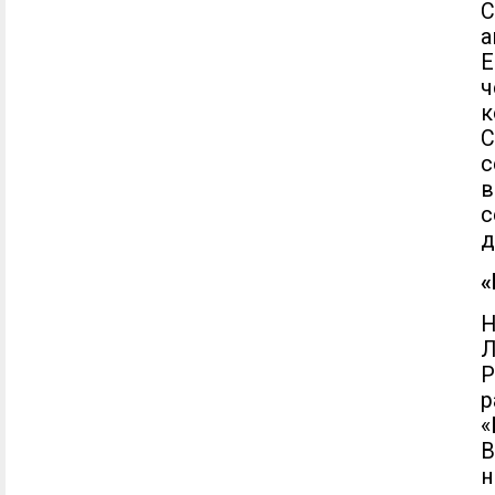
а
ч
к
с
с
д
«
Н
Л
Р
р
«
В
н